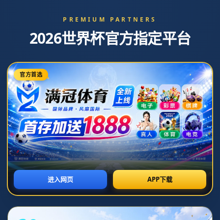
新闻资讯
网站导航
网站首页
新闻资讯