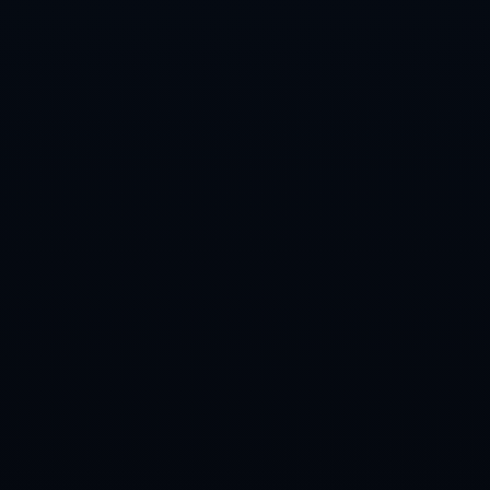
友情链接
友情链接
联系我们
福建省漳州市华安县马坑乡
025-8139566
admin@realmasters8888.com
栏目导航
网站首页