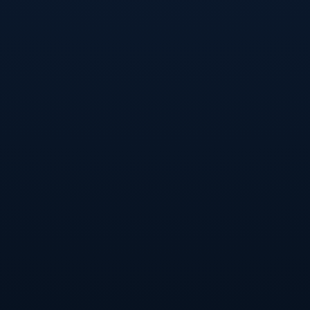
曼联锋线重组的深远影响
如果这笔交易最终达成，曼联的锋线将迎来重
大调整。
奥斯梅恩
的加盟不仅能提升球队的进
攻效率，还可能改变主教练滕哈格的战术思
路。而对于
霍伊伦
来说，前往意甲或许是一个
全新的起点，他的成长轨迹也将成为球迷关注
的焦点。当然，转会市场的变数始终存在，曼
联是否会真正将霍伊伦作为筹码，奥斯梅恩是
否愿意加盟红魔，这些问题仍有待时间揭晓。