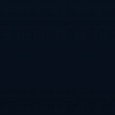
提交
热门新闻