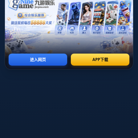
加入到这笔交易中，而年轻前锋
霍伊伦
成为了
首选。霍伊伦在上赛季的表现可圈可点，尽管
进球效率还有待提高，但他的潜力与成长空间
得到了广泛认可。那不勒斯对这位丹麦新星也
表现出了一定兴趣，认为他可以在未来成为球
队锋线的重要一员。将
霍伊伦
作为交易的一部
分，不仅能减轻曼联的现金压力，还可能促成
双方俱乐部的双赢局面。
球员交换背后的战略考量
球员交换在现代足球转会中并不罕见，尤其是
在高价转会中，这种方式往往能平衡双方俱乐
部的利益。对于曼联来说，送出
霍伊伦
虽然有
些冒险，但如果能换来
奥斯梅恩
这样的即战
力，或许是值得一试的策略。同时，这也体现
了曼联管理层在转会市场上的灵活性与创新思
维。值得一提的是，霍伊伦本人在面对可能的
转会传闻时并未公开表态，这也为交易增添了
一些不确定性。