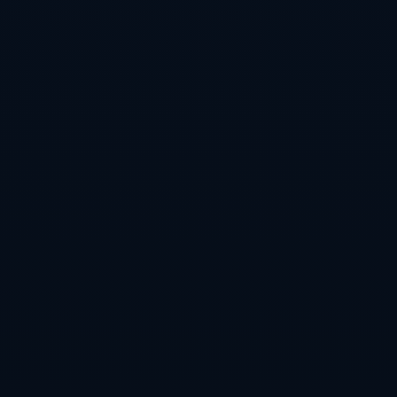
2026世界杯盘口排行全站深度解析 随着2026世界杯
临近 各大体育网站早早布局盘口服务 从传统的赛果
玩法到细致入微的角球数据盘口排行全站的概念被频
繁提及 许多玩家一边关注国家队备战情况 一边希
查看更多