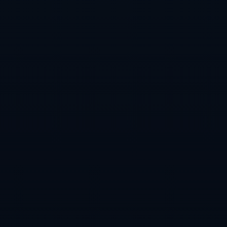
多应用中找到真正适合自己的2026世界杯盘口手机最
佳
查看更多
热门新闻
每体：皇马C计划锁定奥斯梅恩，哈兰德与姆
巴佩无缘则选他
2026-08-10