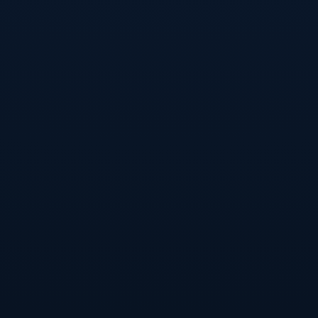
当球迷开始倒计时迎接2026年世界杯时，不少人也在
默默搜索 2026世界杯投注在线最新网址，希望提前