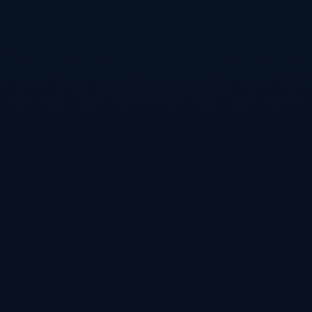
占据优势赛点与信息高地。相较于以往赛事，本届世
界杯参赛队伍扩军、赛程更紧凑、跨国举办的形式也
让数据与
查看更多
2026世界杯下注下载
2026-07-01T05:53:22+08:00