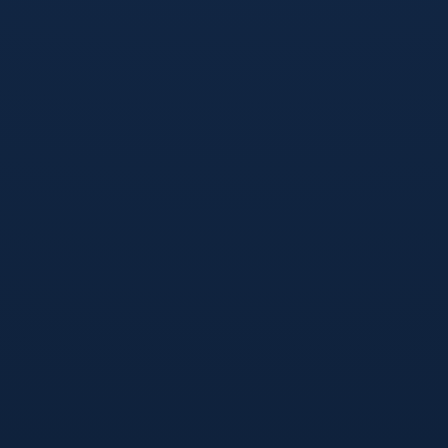
世界杯比分APP下载全站深度解析与使用指南 每到四
年一度的世界杯，球迷们最紧张的不是熬夜看球，而
是如何第一时间掌握最新比分和赛况。相比分散在各
个平台的信息，越来越多的人开始寻找一个集比分直
播 赛
查看更多
世界杯买球网站_1
2026-07-05T05:52:24+08:00