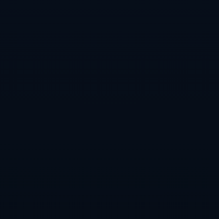
2026世界杯盘口手机最佳
2026-06-25T05:52:21+08:00
2026世界杯盘口手机最佳全方位体验指南 每逢世界
杯，关于盘口和数据的讨论都会成为球迷茶余饭后的
热门话题，而随着移动端体验的飞速升级，谁能在众