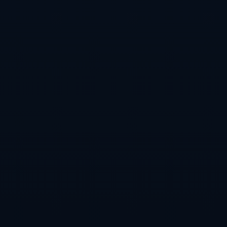
口地址”，不仅是一种技术层面的准备，更是一
种对自身安全和观赛体验负责的表现。
需求表单
姓名
*
邮箱
*