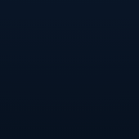
2026年世界杯期间，相当一部分用户会选择通
过手机或平板来访问滚球平台入口地址。一方
面移动端操作灵活，能够配合直播、社交软件
进行多任务切换；也带来了不少安全隐患。下
载APP或访问H5入口时，需要格外警惕以下几
点：其一，确保下载来源是平台在
官网或官方
入口地址中明确提供的链接
，避免从第三方论
坛、未知二维码下载安装包；其二，在安装移
动端应用时，不轻易授予与功能无关的系统权
限，比如通讯录、短信读取等；其三，定期检
查APP更新，正规平台通常会在大赛前后通过