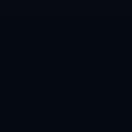
亚新体育app官网·登录平台YAXIN SPORTS「阿文力荐」以
国际化标准运营，融合赛事数据、真人娱乐与智能推荐系
统，为用户提供高赔率与安全体验的综合娱乐平台，是追求
高端品质与专业服务玩家的理想之选。
025-8139566