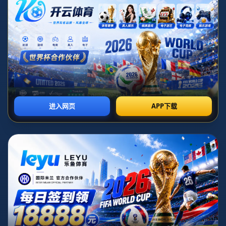
2026世界杯滚球平台入口地址
2026-04-28T05:52:11+08:00
admin
当球迷开始为2026世界杯倒计时时，很多人除
了关注赛程和球队表现，也愈发关心线上观赛
和互动体验的升级。在这种背景下，“2026世
界杯滚球平台入口地址”就不再只是一个简单的
网址问题，而是牵涉到观赛方式、数据分析、
风险防范、用户体验等多层面的综合选择。如
何找到稳定、清晰又安全的入口，直接决定了
你能否在关键进球的几秒钟内，完成一场真正
意义上的“实时博弈”。