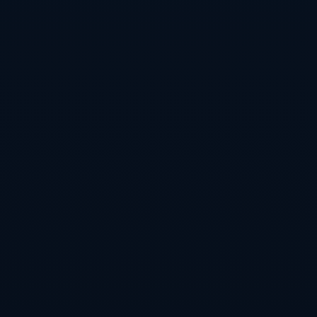
无论入口地址多么稳定、平台功能多么强大，
理性参与始终是围绕2026世界杯滚球话题的底
线。部分用户在找到顺畅可靠的滚球平台入口
后，容易在连续的进球和赔率变化中情绪化操
作，忽略基本的资金规划和风险控制。理性的
做法是，在进入任何入口之前，就为自己设定
清晰的预算和止损线，把滚球当成辅助观赛的
互动方式，而不是主要收益渠道。留意平台提
供的风险提示、帮助中心和自我限制工具，比
如投注限额、时间提醒等，学会在“可控范围”
内享受赛事带来的刺激。
入口地址信息的更新与记录习惯
由于2026世界杯周期较长，在整个赛事期间，
滚球平台入口地址可能会因为线路扩容、政策
变化、服务器升级等原因发生调整。这就要求
用户形成一个简单而实用的习惯：在确认某个