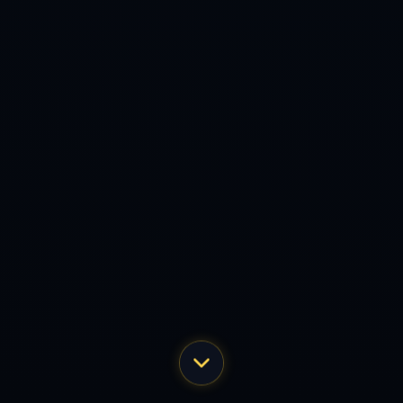
网站首页
关于我们
服务介绍
团队介绍
问题解答
新闻资讯
联系我们
亚新体育app官网·登录平台YAXIN SPORTS
All Rights by
亚新
体育app官网