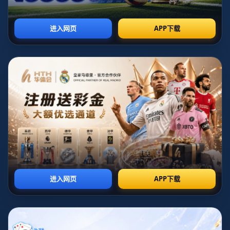
世界杯与滚球入口的核心关系
2026年世界杯将由多国联合举办，比赛场次更
多、时间更长、时差更复杂，这也让
滚球玩法
在观赛中的比重显著提升。相较于传统的赛前
预测，即时盘口依托实时数据不断变化，球迷
需要通过可靠的
滚球平台入口地址
，才能顺畅
接入官方或持牌机构提供的实时数据和下注界
面。入口若不稳定，不仅会造成卡顿和延迟，
更可能在关键时刻无法确认操作，影响整体体
验。
如何理解“滚球平台入口地址”的真正含义
很多人把“2026世界杯滚球平台入口地址”简单
理解成一个可以点击的链接，但更准确地说，
它是一套综合访问路径的集合，包含了
主站域
名、镜像站点、移动端入口、APP下载页以及
备份跳转页
等。当某个域名因为网络监管、线