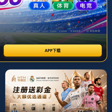
计缺阵4至6周，BBC报道
。据英国权威媒体BBC报道，球队主力中卫兼右后
将缺阵4至6周。这一伤情意味着，这位身价不菲、近
的冬季赛程，对正在为联赛冠军与欧冠资格而奋战的
是米克尔·阿尔特塔体系中最重要的后防拼图之一。上
出色的出球能力、速度以及在边路的协防和前插，成