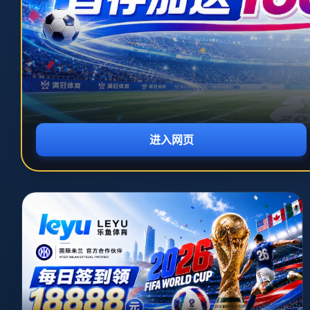
阿森纳中卫本-怀特腿筋受伤，预
2026-01-29T05:50:45+08:00
admin
英超豪门阿森纳在圣诞赛程前夕遭遇一记重创
卫本-怀特在最近一次训练中腿筋受伤，预计
两个赛季发挥稳定的英格兰后卫将错过繁密
阿森纳来说，无疑是一大利空消息。
本-怀特自从2021年加盟阿森纳以来，一直
赛季，他从中卫位置被固定到右后卫，凭借