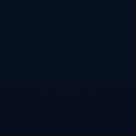
。作为一名作风沉稳、不爱出风头的球员，怀特在队
他的防守位置感、对战术纪律的执行程度以及在逆风
阿森纳过去几个赛季最大的变化之一，就是防线整体
核心人物之一。如今他需要因伤暂别赛场，对于那些
能在关键时期站出来的机会。
人们的视线拉回到英超高强度赛程和球员受伤之间的
杯赛的不断挤压，顶级球员几乎全年无休，多线作战
伤在豪门球队中愈发常见。阿森纳本赛季已经经历了