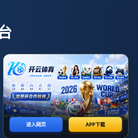
答
新闻资讯
联系我们
联系客服