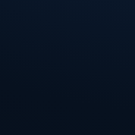
同时还有杯赛与欧冠关键战役需要分心应对。
地被进一步压缩，特别是在面对高位逼抢或
性和多样性可能受到挑战。怀特一向以冷静
萨卡之间形成的协同，是阿森纳近两个赛季
卡创造了更多一对一空间，也让中场球员在
时被拆散，阿森纳需要在极短时间内重建右