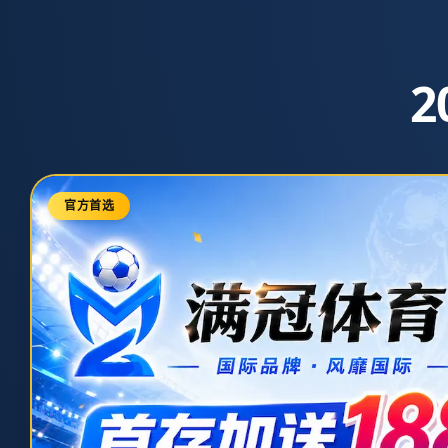
福建省漳州市华安县马坑乡
025-8139566