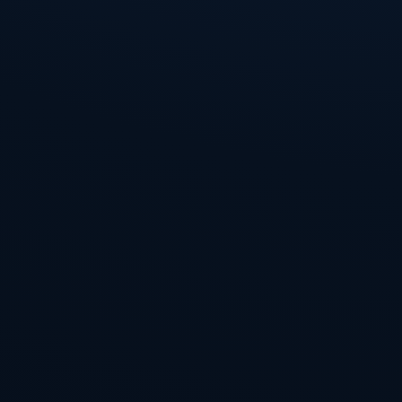
迈阿密国际的备战策略与展望
为了在世俱杯中取得好成绩，迈阿密国际需
上针对性引援，特别是在中后场位置上增强
在战术层面做出调整，充分利用
梅西
的组织
后，心理层面的准备也不可忽视，面对强敌
作为北美足球的代表，迈阿密国际此次参赛
贵的历练机会。球迷们也希望球队能在
世俱