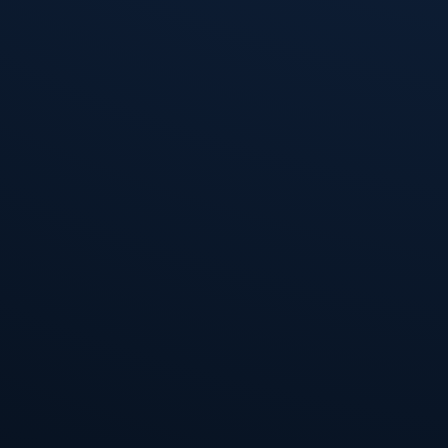
案例分析：北美球队在世俱杯的表现
回顾过去，北美球队在世俱杯的历史表现并
次代表中北美及加勒比海地区参赛，并在20
而，面对欧洲和南美豪门，北美球队往往在
中有所作为，必须吸取前辈的经验，注重防
赛中制造惊喜。