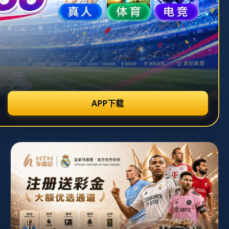
杯
职业足球大联盟（MLS）的球队——迈阿密国际，
杯
。这不仅是俱乐部历史上的里程碑事件，也标志着
球迷来说，这是一个令人振奋的消息，而对于迈阿密
的绝佳机会。接下来，让我们一起探讨这一事件背后