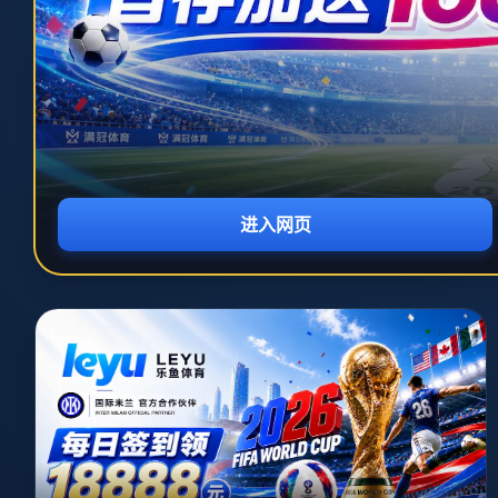
迈阿密国际获邀，确认出征世俱
2025-11-27T07:30:15+08:00
admin
迈阿密国际已接到通知将参加世俱杯
引言：迈阿密国际迎来历史性机遇
足球世界的目光再次聚焦北美，一支来自美国
近期正式收到通知，将参加备受瞩目的
世俱
北美足球在全球舞台上的进一步崛起。对于
国际而言，这是一次展现实力、提升影响力
的意义以及球队的备战前景。