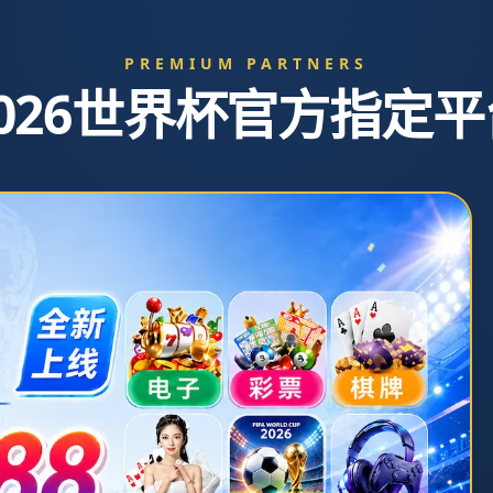
admin@realmasters8888.com
网站首页
关于我们
服务介绍
团队介绍
问题解
新闻资讯
网站导航
网站首页
新闻资讯